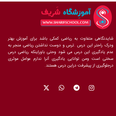
شایدنگاهی متفاوت به ریاضی کمکی باشد برای آموزش بهتر
ودرک راحتر این درس .ترس و دوست نداشتن ریاضی منجر به
عدم یادگیری این درس می شود وحتی باوراینکه ریاضی درس
سختی است ومن توانایی یادگیری آنرا ندارم عوامل موثری
درجلوگیری از پیشرفت دراین درس هستند.
X
W
T
I
-
h
e
n
t
a
l
s
w
t
e
t
i
s
g
a
t
a
r
g