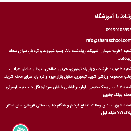
رتباط با آموزشگاه
0919010389
info@sharifschool.co
شعبه ۱ غرب: میدان المپیک، زیبادشت بالا، جنب شهروند و تره بار، سرای محله
یبادشت
شعبه ۲ غرب : طرشت، چهار راه تیموری، خیابان صالحی، میدان سلمان هراتی،
نب مجموعه ورزشی شهید تیموری، مقابل بازار میوه و تره بار، سرای محله شریف
شعبه ۳ غرب : پونک جنوبی بلوارمیرزابابایی خیابان سردارجنگل جنب تره بارسرای
حله پونک جنوبی
عبه شرق: میدان رسالت تقاطع فرجام و هنگام جنب بستنی فروشی سان استار
اک ۷۷۱ طبقه اول