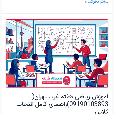
بیشتر بخوانید »
آموزش
ریاضی
هفتم
غرب
تهران(
09190103893)راهنمای
کامل
انتخاب
کلاس
آموزش ریاضی هفتم غرب تهران(
09190103893)راهنمای کامل انتخاب
کلاس