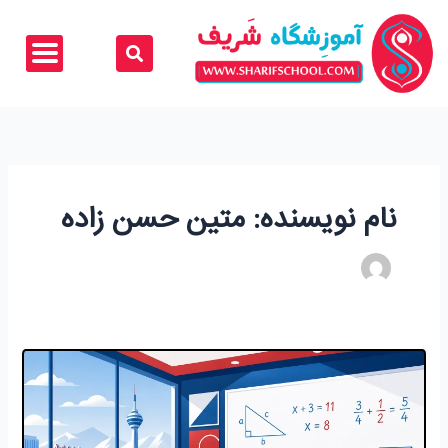
رش
ه
حتوا
نام نویسنده: متین حسن زاده
آموزش
ریاضی
هشتم
غرب