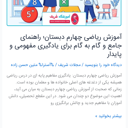
گام
به
گام
برای
یادگیری
آموزش ریاضی چهارم دبستان؛ راهنمای
مفهومی
و
جامع و گام به گام برای یادگیری مفهومی و
پایدار
پایدار
دیدگاه‌ خود را بنویسید
/
مجلات شریف
/ %آسترا%
متین حسن زاده
آموزش ریاضی چهارم دبستان: یادگیری مفاهیم پایه ای در درس ریاضی
همیشه یکی از دغدغه های اصلی خانواده ها و معلمان بوده است.
زمانی که صحبت از آموزش ریاضی چهارم دبستان به میان می آید،
اهمیت این موضوع دو چندان می شود. در این مقطع تحصیلی، دانش
آموزان با مفاهیم جدید و چالش برانگیزی رو
بیشتر بخوانید »