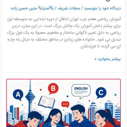
دیدگاه‌ خود را بنویسید
/
مجلات شریف
/ %آسترا%
متین حسن زاده
آموزش ریاضی هفتم غرب تهران انتقال از دوره ابتدایی به متوسطه اول
برای بیشتر دانش آموزان یک چالش بزرگ است. در این میان، درس
ریاضی به دلیل تغییر ناگهانی ساختار و مفاهیم، معمولا به یک غول بزرگ
تبدیل می شود. خانواده های زیادی در مناطق مختلف به دنبال راه چاره
ای می گردند تا فرزندشان
بیشتر بخوانید »
آموزش
زبان
نهم
غرب
تهران(09190103893)پیشرفت
واقعی
در