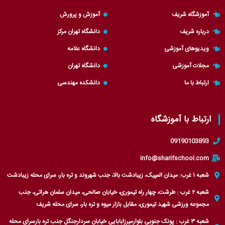
t
a
r
g
t
p
a
r
آموزشگاه شریف
آموزش و پرورش
e
p
m
a
درباره شریف
دانشگاه تهران مرکز
r
m
ویدیوهای آموزشی
دانشگاه علامه
مجلات آموزشی
دانشگاه تهران
ارتباط با ما
دانشکده مهندسی
ارتباط با آموزشگاه
09190103893
info@sharifschool.com
شعبه ۱ غرب: میدان المپیک، زیبادشت بالا، جنب شهروند و تره بار، سرای محله زیبادشت
شعبه ۲ غرب : طرشت، چهار راه تیموری، خیابان صالحی، میدان سلمان هراتی، جنب
مجموعه ورزشی شهید تیموری، مقابل بازار میوه و تره بار، سرای محله شریف
شعبه ۳ غرب : پونک جنوبی بلوارمیرزابابایی خیابان سردارجنگل جنب تره بارسرای محله