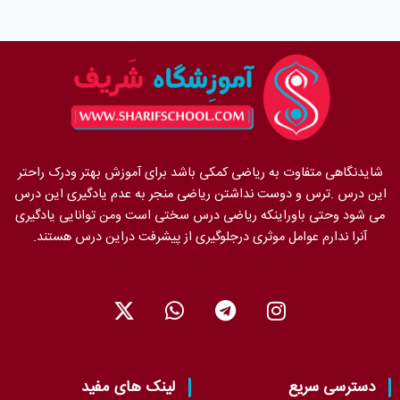
شایدنگاهی متفاوت به ریاضی کمکی باشد برای آموزش بهتر ودرک راحتر
این درس .ترس و دوست نداشتن ریاضی منجر به عدم یادگیری این درس
می شود وحتی باوراینکه ریاضی درس سختی است ومن توانایی یادگیری
آنرا ندارم عوامل موثری درجلوگیری از پیشرفت دراین درس هستند.
X
W
T
I
-
h
e
n
t
a
l
s
w
t
e
t
i
s
g
a
دسترسی سریع
لینک های مفید