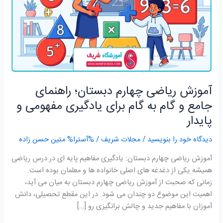
جامع
و
گام
به
گام
برای
یادگیری
آموزش ریاضی چهارم دبستان؛ راهنمای
مفهومی
و
جامع و گام به گام برای یادگیری مفهومی و
پایدار
پایدار
دیدگاه‌ خود را بنویسید
/
مجلات شریف
/ %آسترا%
متین حسن زاده
آموزش ریاضی چهارم دبستان: یادگیری مفاهیم پایه ای در درس ریاضی
همیشه یکی از دغدغه های اصلی خانواده ها و معلمان بوده است.
زمانی که صحبت از آموزش ریاضی چهارم دبستان به میان می آید،
اهمیت این موضوع دو چندان می شود. در این مقطع تحصیلی، دانش
آموزان با مفاهیم جدید و چالش برانگیزی رو […]