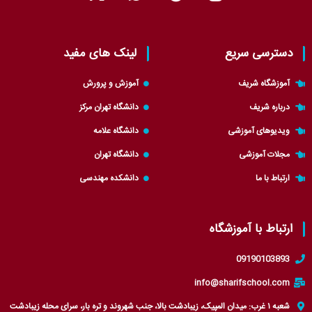
-
h
e
n
t
a
l
s
w
t
e
t
i
s
g
a
دسترسی سریع
لینک های مفید
t
a
r
g
t
p
a
r
آموزشگاه شریف
آموزش و پرورش
e
p
m
a
درباره شریف
دانشگاه تهران مرکز
r
m
ویدیوهای آموزشی
دانشگاه علامه
مجلات آموزشی
دانشگاه تهران
ارتباط با ما
دانشکده مهندسی
ارتباط با آموزشگاه
09190103893
info@sharifschool.com
شعبه ۱ غرب: میدان المپیک، زیبادشت بالا، جنب شهروند و تره بار، سرای محله زیبادشت