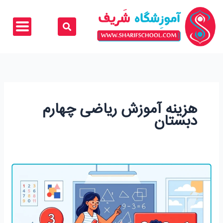
رش
ه
حتوا
هزینه آموزش ریاضی چهارم
دبستان
آموزش
ریاضی
چهارم
دبستان؛
راهنمای