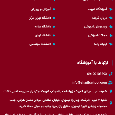
t
a
r
g
t
p
a
r
آموزشگاه شریف
آموزش و پرورش
e
p
m
a
درباره شریف
دانشگاه تهران مرکز
r
m
ویدیوهای آموزشی
دانشگاه علامه
مجلات آموزشی
دانشگاه تهران
ارتباط با ما
دانشکده مهندسی
ارتباط با آموزشگاه
09190103893
info@sharifschool.com
شعبه ۱ غرب: میدان المپیک، زیبادشت بالا، جنب شهروند و تره بار، سرای محله زیبادشت
شعبه ۲ غرب : طرشت، چهار راه تیموری، خیابان صالحی، میدان سلمان هراتی، جنب
مجموعه ورزشی شهید تیموری، مقابل بازار میوه و تره بار، سرای محله شریف
شعبه ۳ غرب : پونک جنوبی بلوارمیرزابابایی خیابان سردارجنگل جنب تره بارسرای محله