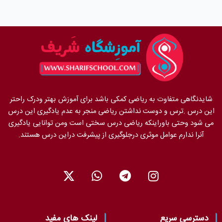
شایدنگاهی متفاوت به ریاضی کمکی باشد برای آموزش بهتر ودرک راحتر
این درس .ترس و دوست نداشتن ریاضی منجر به عدم یادگیری این درس
می شود وحتی باوراینکه ریاضی درس سختی است ومن توانایی یادگیری
آنرا ندارم عوامل موثری درجلوگیری از پیشرفت دراین درس هستند.
X
W
T
I
-
h
e
n
t
a
l
s
w
t
e
t
i
s
g
a
دسترسی سریع
لینک های مفید