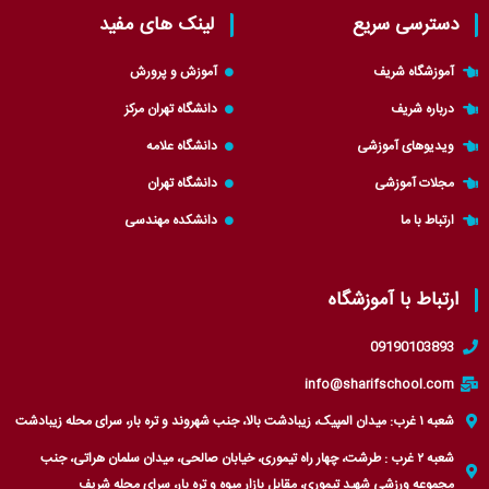
i
s
g
a
دسترسی سریع
لینک های مفید
t
a
r
g
t
p
a
r
آموزشگاه شریف
آموزش و پرورش
e
p
m
a
درباره شریف
دانشگاه تهران مرکز
r
m
ویدیوهای آموزشی
دانشگاه علامه
مجلات آموزشی
دانشگاه تهران
ارتباط با ما
دانشکده مهندسی
ارتباط با آموزشگاه
09190103893
info@sharifschool.com
شعبه ۱ غرب: میدان المپیک، زیبادشت بالا، جنب شهروند و تره بار، سرای محله زیبادشت
شعبه ۲ غرب : طرشت، چهار راه تیموری، خیابان صالحی، میدان سلمان هراتی، جنب
مجموعه ورزشی شهید تیموری، مقابل بازار میوه و تره بار، سرای محله شریف