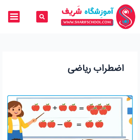
رش
ه
حتوا
اضطراب ریاضی
آموزش
ریاضی
دوم
دبستان؛
راهنمای
جامع