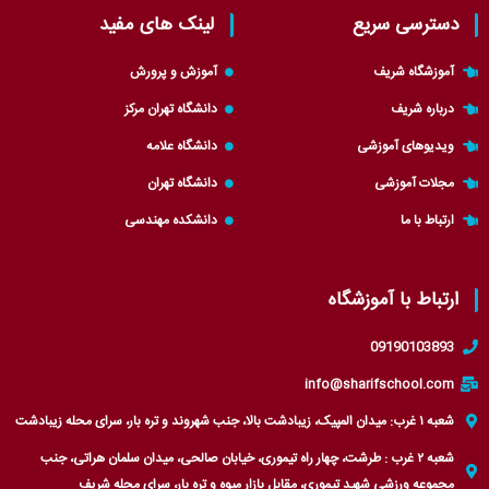
i
s
g
a
دسترسی سریع
لینک های مفید
t
a
r
g
t
p
a
r
آموزشگاه شریف
آموزش و پرورش
e
p
m
a
درباره شریف
دانشگاه تهران مرکز
r
m
ویدیوهای آموزشی
دانشگاه علامه
مجلات آموزشی
دانشگاه تهران
ارتباط با ما
دانشکده مهندسی
ارتباط با آموزشگاه
09190103893
info@sharifschool.com
شعبه ۱ غرب: میدان المپیک، زیبادشت بالا، جنب شهروند و تره بار، سرای محله زیبادشت
شعبه ۲ غرب : طرشت، چهار راه تیموری، خیابان صالحی، میدان سلمان هراتی، جنب
مجموعه ورزشی شهید تیموری، مقابل بازار میوه و تره بار، سرای محله شریف