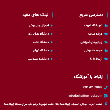
t
a
l
s
w
t
e
t
i
s
g
a
دسترسی سریع
لینک های مفید
t
a
r
g
t
p
a
r
آموزشگاه شریف
آموزش و پرورش
e
p
m
a
درباره شریف
دانشگاه تهران مرکز
r
m
ویدیوهای آموزشی
دانشگاه علامه
مجلات آموزشی
دانشگاه تهران
ارتباط با ما
دانشکده مهندسی
ارتباط با آموزشگاه
09190103893
info@sharifschool.com
شعبه ۱ غرب: میدان المپیک، زیبادشت بالا، جنب شهروند و تره بار، سرای محله زیبادشت