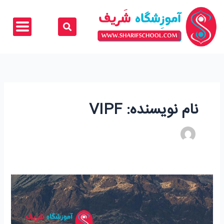
رش
ه
حتوا
نام نویسنده: VIPF
آموزشگاه
ریاضی
جردن