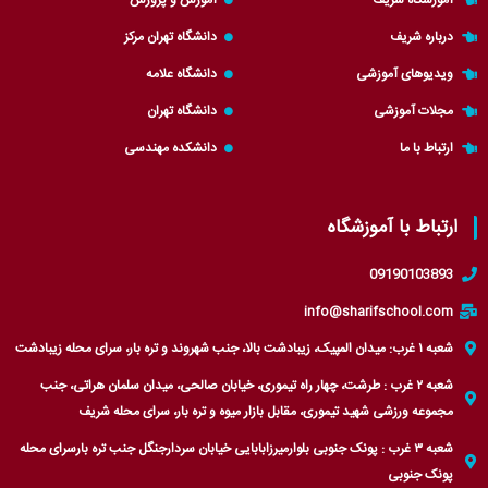
t
p
a
r
آموزشگاه شریف
آموزش و پرورش
e
p
m
a
درباره شریف
دانشگاه تهران مرکز
r
m
ویدیوهای آموزشی
دانشگاه علامه
مجلات آموزشی
دانشگاه تهران
ارتباط با ما
دانشکده مهندسی
ارتباط با آموزشگاه
09190103893
info@sharifschool.com
شعبه ۱ غرب: میدان المپیک، زیبادشت بالا، جنب شهروند و تره بار، سرای محله زیبادشت
شعبه ۲ غرب : طرشت، چهار راه تیموری، خیابان صالحی، میدان سلمان هراتی، جنب
مجموعه ورزشی شهید تیموری، مقابل بازار میوه و تره بار، سرای محله شریف
شعبه ۳ غرب : پونک جنوبی بلوارمیرزابابایی خیابان سردارجنگل جنب تره بارسرای محله
پونک جنوبی