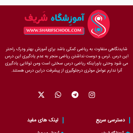
شایدنگاهی متفاوت به ریاضی کمکی باشد برای آموزش بهتر ودرک راحتر
این درس .ترس و دوست نداشتن ریاضی منجر به عدم یادگیری این درس
می شود وحتی باوراینکه ریاضی درس سختی است ومن توانایی یادگیری
آنرا ندارم عوامل موثری درجلوگیری از پیشرفت دراین درس هستند.
X
W
T
I
-
h
e
n
t
a
l
s
w
t
e
t
i
s
g
a
دسترسی سریع
لینک های مفید
t
a
r
g