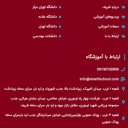
e
p
m
a
درباره شریف
دانشگاه تهران مرکز
r
m
ویدیوهای آموزشی
دانشگاه علامه
مجلات آموزشی
دانشگاه تهران
ارتباط با ما
دانشکده مهندسی
ارتباط با آموزشگاه
09190103893
info@sharifschool.com
شعبه ۱ غرب: میدان المپیک، زیبادشت بالا، جنب شهروند و تره بار، سرای محله زیبادشت
شعبه ۲ غرب : طرشت، چهار راه تیموری، خیابان صالحی، میدان سلمان هراتی، جنب
مجموعه ورزشی شهید تیموری، مقابل بازار میوه و تره بار، سرای محله شریف
شعبه ۳ غرب : پونک جنوبی بلوارمیرزابابایی خیابان سردارجنگل جنب تره بارسرای محله
پونک جنوبی