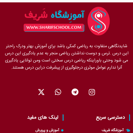
شایدنگاهی متفاوت به ریاضی کمکی باشد برای آموزش بهتر ودرک راحتر
این درس .ترس و دوست نداشتن ریاضی منجر به عدم یادگیری این درس
می شود وحتی باوراینکه ریاضی درس سختی است ومن توانایی یادگیری
آنرا ندارم عوامل موثری درجلوگیری از پیشرفت دراین درس هستند.
X
W
T
I
-
h
e
n
t
a
l
s
w
t
e
t
i
s
g
a
دسترسی سریع
لینک های مفید
t
a
r
g
t
p
a
r
آموزشگاه شریف
آموزش و پرورش