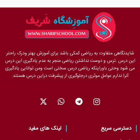
شایدنگاهی متفاوت به ریاضی کمکی باشد برای آموزش بهتر ودرک راحتر
این درس .ترس و دوست نداشتن ریاضی منجر به عدم یادگیری این درس
می شود وحتی باوراینکه ریاضی درس سختی است ومن توانایی یادگیری
آنرا ندارم عوامل موثری درجلوگیری از پیشرفت دراین درس هستند.
X
W
T
I
-
h
e
n
t
a
l
s
w
t
e
t
i
s
g
a
دسترسی سریع
لینک های مفید
t
a
r
g