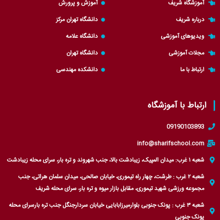
t
p
a
r
آموزشگاه شریف
آموزش و پرورش
e
p
m
a
درباره شریف
دانشگاه تهران مرکز
r
m
ویدیوهای آموزشی
دانشگاه علامه
مجلات آموزشی
دانشگاه تهران
ارتباط با ما
دانشکده مهندسی
ارتباط با آموزشگاه
09190103893
info@sharifschool.com
شعبه ۱ غرب: میدان المپیک، زیبادشت بالا، جنب شهروند و تره بار، سرای محله زیبادشت
شعبه ۲ غرب : طرشت، چهار راه تیموری، خیابان صالحی، میدان سلمان هراتی، جنب
مجموعه ورزشی شهید تیموری، مقابل بازار میوه و تره بار، سرای محله شریف
شعبه ۳ غرب : پونک جنوبی بلوارمیرزابابایی خیابان سردارجنگل جنب تره بارسرای محله
پونک جنوبی