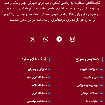
شایدنگاهی متفاوت به ریاضی کمکی باشد برای آموزش بهتر ودرک راحتر
این درس .ترس و دوست نداشتن ریاضی منجر به عدم یادگیری این درس
می شود وحتی باوراینکه ریاضی درس سختی است ومن توانایی یادگیری
آنرا ندارم عوامل موثری درجلوگیری از پیشرفت دراین درس هستند.
X
W
T
I
-
h
e
n
t
a
l
s
w
t
e
t
i
s
g
a
دسترسی سریع
لینک های مفید
t
a
r
g
t
p
a
r
آموزشگاه شریف
آموزش و پرورش
e
p
m
a
درباره شریف
دانشگاه تهران مرکز
r
m
ویدیوهای آموزشی
دانشگاه علامه
مجلات آموزشی
دانشگاه تهران
ارتباط با ما
دانشکده مهندسی