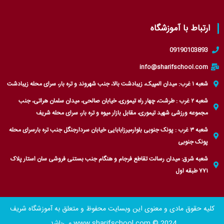
ارتباط با آموزشگاه
09190103893
info@sharifschool.com
شعبه ۱ غرب: میدان المپیک، زیبادشت بالا، جنب شهروند و تره بار، سرای محله زیبادشت
شعبه ۲ غرب : طرشت، چهار راه تیموری، خیابان صالحی، میدان سلمان هراتی، جنب
مجموعه ورزشی شهید تیموری، مقابل بازار میوه و تره بار، سرای محله شریف
شعبه ۳ غرب : پونک جنوبی بلوارمیرزابابایی خیابان سردارجنگل جنب تره بارسرای محله
پونک جنوبی
شعبه شرق: میدان رسالت تقاطع فرجام و هنگام جنب بستنی فروشی سان استار پلاک
۷۷۱ طبقه اول
کلیه حقوق مادی و معنوی این وبسایت محفوظ و متعلق به آموزشگاه شریف
www.sharifschool.com © 2024 می‌باشد.