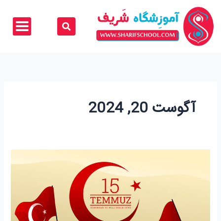
رش
ه
حتوا
آگوست 20, 2024
آزمون
یوس:
راهی
برای
تحصیل
در