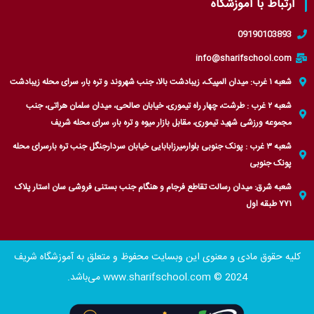
ارتباط با آموزشگاه
09190103893
info@sharifschool.com
شعبه ۱ غرب: میدان المپیک، زیبادشت بالا، جنب شهروند و تره بار، سرای محله زیبادشت
شعبه ۲ غرب : طرشت، چهار راه تیموری، خیابان صالحی، میدان سلمان هراتی، جنب
مجموعه ورزشی شهید تیموری، مقابل بازار میوه و تره بار، سرای محله شریف
شعبه ۳ غرب : پونک جنوبی بلوارمیرزابابایی خیابان سردارجنگل جنب تره بارسرای محله
پونک جنوبی
شعبه شرق: میدان رسالت تقاطع فرجام و هنگام جنب بستنی فروشی سان استار پلاک
۷۷۱ طبقه اول
کلیه حقوق مادی و معنوی این وبسایت محفوظ و متعلق به آموزشگاه شریف
www.sharifschool.com © 2024 می‌باشد.