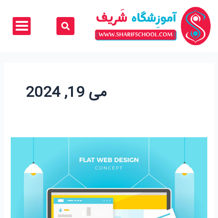
رش
ه
حتوا
می 19, 2024
آموزشگاه
طراحی
سایت
(وورد
پرس)
غرب
تهران