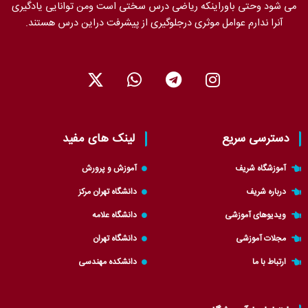
می شود وحتی باوراینکه ریاضی درس سختی است ومن توانایی یادگیری
آنرا ندارم عوامل موثری درجلوگیری از پیشرفت دراین درس هستند.
X
W
T
I
-
h
e
n
t
a
l
s
w
t
e
t
i
s
g
a
دسترسی سریع
لینک های مفید
t
a
r
g
t
p
a
r
آموزشگاه شریف
آموزش و پرورش
e
p
m
a
درباره شریف
دانشگاه تهران مرکز
r
m
ویدیوهای آموزشی
دانشگاه علامه
مجلات آموزشی
دانشگاه تهران
ارتباط با ما
دانشکده مهندسی